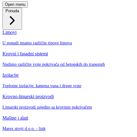
Open menu
Ponuda
Limovi
U ponudi imamo različite tipove limova
Krovni i fasadni sistemi
Nudimo različite vrste pokrivača od betonskih do trapeznih
Izolacije
Toplotne izolacije: kamena vuna i druge vrste
Krovno-limarski proizvodi
Limarski proizvodi zajedno sa krovnim pokrivačem
Mašine i alati
Marex stroji d.o.o. - link