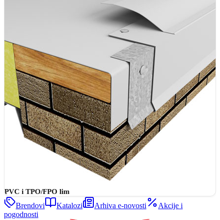
PVC i TPO/FPO lim
Brendovi
Katalozi
Arhiva e-novosti
Akcije i
pogodnosti