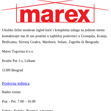
Ukoliko želite moderan izgled kuće i kompletnu uslugu na jednom mestu
kontaktirajte nas ili nas posetite u najbližoj poslovnici u Grosuplju, Kranju,
Brežicama, Slovenj Gradcu, Mariboru, Sežani, Zagrebu ili Beogradu.
Marex Trgovina d.o.o.
Kružni Put 1-s, Leštane
11309 Beograd
Poslovna jedinica
Radno vreme
Marex asistent
+386 1 7888 350
AI asistent · brzi odgovori
Pon – Pet: 7:00 – 16:00
info@marex.si
↗
Subota, Nedelja, Praznici: zatvoreno