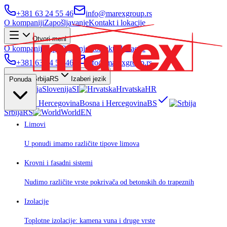
+381 63 24 55 46
info@marexgroup.rs
O kompaniji
Zapošljavanje
Kontakt i lokacije
Otvori meni
O kompaniji
Zapošljavanje
Kontakt i lokacije
+381 63 24 55 46
info@marexgroup.rs
Srbija
RS
Izaberi jezik
Ponuda
Slovenija
SI
Hrvatska
HR
Bosna i Hercegovina
BS
Srbija
RS
World
EN
Limovi
U ponudi imamo različite tipove limova
Krovni i fasadni sistemi
Nudimo različite vrste pokrivača od betonskih do trapeznih
Izolacije
Toplotne izolacije: kamena vuna i druge vrste