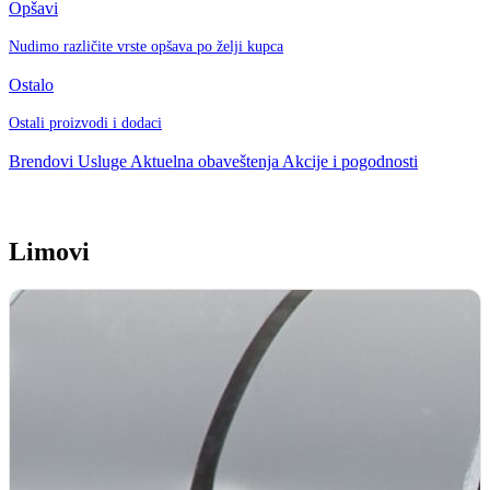
Opšavi
Nudimo različite vrste opšava po želji kupca
Ostalo
Ostali proizvodi i dodaci
Brendovi
Usluge
Aktuelna obaveštenja
Akcije i pogodnosti
Limovi