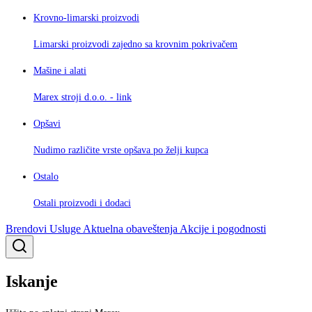
Krovno-limarski proizvodi
Limarski proizvodi zajedno sa krovnim pokrivačem
Mašine i alati
Marex stroji d.o.o. - link
Opšavi
Nudimo različite vrste opšava po želji kupca
Ostalo
Ostali proizvodi i dodaci
Brendovi
Usluge
Aktuelna obaveštenja
Akcije i pogodnosti
Iskanje